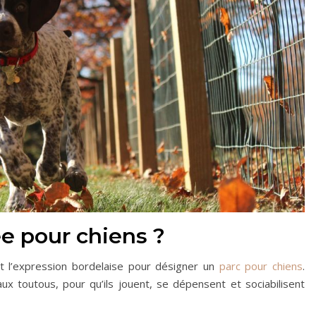
ée pour chiens ?
nt l’expression bordelaise pour désigner un
parc pour chiens
.
ux toutous, pour qu’ils jouent, se dépensent et sociabilisent