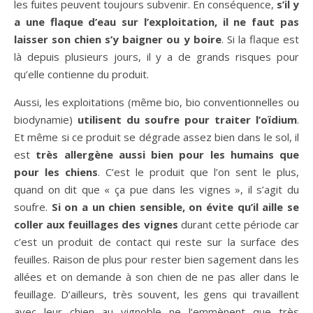
les fuites peuvent toujours subvenir. En conséquence,
s’il y
a une flaque d’eau sur l’exploitation, il ne faut pas
laisser son chien s’y baigner ou y boire
. Si la flaque est
là depuis plusieurs jours, il y a de grands risques pour
qu’elle contienne du produit.
Aussi, les exploitations (même bio, bio conventionnelles ou
biodynamie)
utilisent du soufre pour traiter l’oïdium
.
Et même si ce produit se dégrade assez bien dans le sol, il
est
très allergène aussi bien pour les humains que
pour les chiens
. C’est le produit que l’on sent le plus,
quand on dit que « ça pue dans les vignes », il s’agit du
soufre.
Si on a un chien sensible, on évite qu’il aille se
coller aux feuillages
des
vignes
durant cette période car
c’est un produit de contact qui reste sur la surface des
feuilles. Raison de plus pour rester bien sagement dans les
allées et on demande à son chien de ne pas aller dans le
feuillage. D’ailleurs, très souvent, les gens qui travaillent
avec leur chien au vignoble ne l’emmènent que très