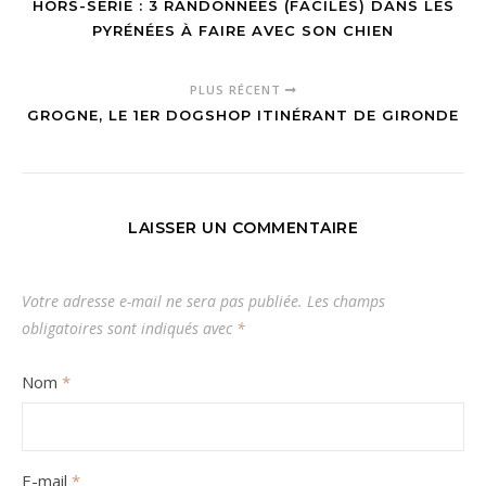
HORS-SÉRIE : 3 RANDONNÉES (FACILES) DANS LES
PYRÉNÉES À FAIRE AVEC SON CHIEN
PLUS RÉCENT
GROGNE, LE 1ER DOGSHOP ITINÉRANT DE GIRONDE
LAISSER UN COMMENTAIRE
Votre adresse e-mail ne sera pas publiée.
Les champs
obligatoires sont indiqués avec
*
Nom
*
E-mail
*