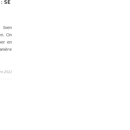
: SE
 bien
en. On
ner en
anière
re 2022