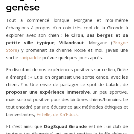
genèse
Tout a commencé lorsque Morgane et moi-même
échangions à propos d’un coin très cool de la Gironde à
explorer avec son chien :
le Ciron, ses berges et sa
petite ville typique, Villandraut
. Morgane (
Grogne
Store
) y promenait sa chienne Roxie et moi, j’avais une
sortie
canipaddle
prévue quelques jours après.
En discutant de nos expériences positives sur ce lieu, l’idée
a émergé : « Et si on organisait une sortie canoë, avec les
chiens ? ». Une envie de partager ce spot de balade, de
proposer une expérience immersive
, un peu sportive,
mais surtout positive pour des binômes chiens/humains. Le
tout encadré par une éducatrice aux méthodes éthiques et
bienveillantes,
Estelle, de Ka’Educk
.
Et c’est ainsi que
DogSquad Gironde
est né : un club de
toutous (et d’humains) qui osent mettre la truffe dehors,