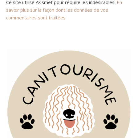
Ce site utilise Akismet pour réduire les indésirables.
En
savoir plus sur la façon dont les données de vos
commentaires sont traitées
.