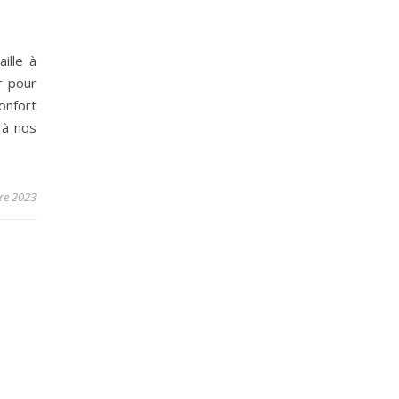
ille à
r pour
onfort
 à nos
re 2023